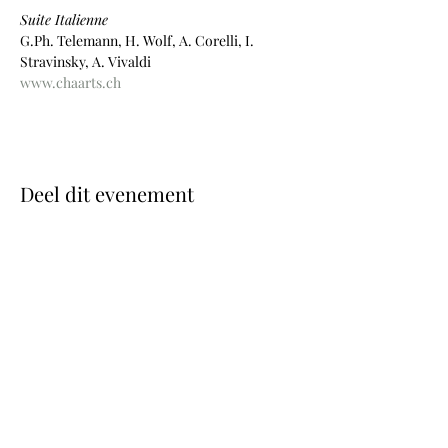
Suite Italienne
G.Ph. Telemann, H. Wolf, A. Corelli, I. 
Stravinsky, A. Vivaldi
www.chaarts.ch
Deel dit evenement
Foto's © Wouter Maeckelberghe
Website Nina Geiregat