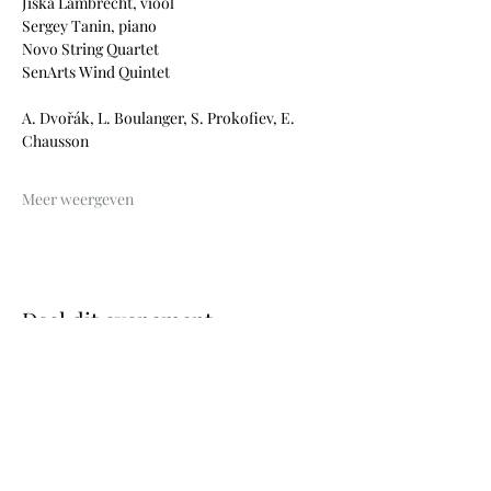
Jiska Lambrecht, viool
Sergey Tanin, piano
Novo String Quartet
SenArts Wind Quintet
A. Dvořák, L. Boulanger, S. Prokofiev, E. 
Chausson
Meer weergeven
Deel dit evenement
Foto's © Wouter Maeckelberghe