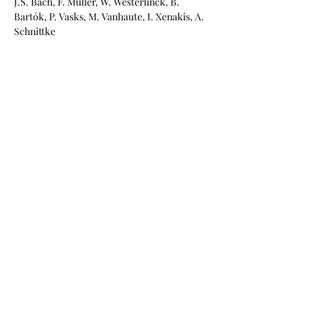
J.S. Bach, F. Müller, W. Westerlinck, B. 
Bartók, P. Vasks, M. Vanhaute, I. Xenakis, A. 
Schnittke