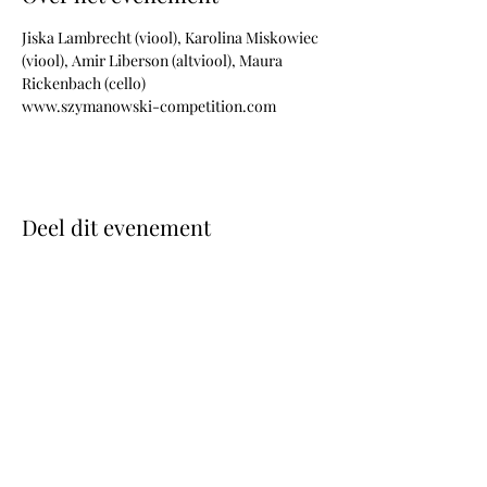
Jiska Lambrecht (viool), Karolina Miskowiec 
(viool), Amir Liberson (altviool), Maura 
Rickenbach (cello)
www.szymanowski-competition.com
Deel dit evenement
Foto's © Wouter Maeckelberghe
Website Nina Geiregat