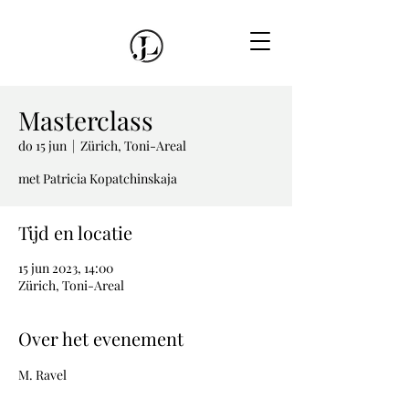
Masterclass
do 15 jun
  |  
Zürich, Toni-Areal
met Patricia Kopatchinskaja
Tijd en locatie
15 jun 2023, 14:00
Zürich, Toni-Areal
Over het evenement
M. Ravel