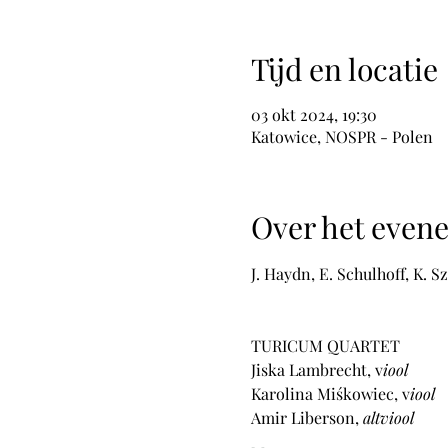
Tijd en locatie
03 okt 2024, 19:30
Katowice, NOSPR - Polen
Over het even
J. Haydn, E. Schulhoff, K.
TURICUM QUARTET
Jiska Lambrecht, v
iool 
Karolina Miśkowiec, v
iool
Amir Liberson, 
altviool 